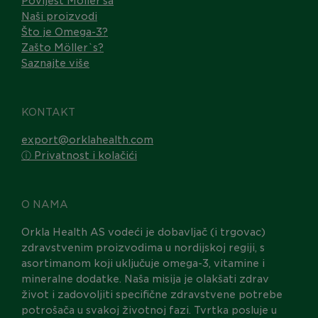
Povijest Möller’sa
Naši proizvodi
Što je Omega-3?
Zašto Möller`s?
Saznajte više
KONTAKT
export@orklahealth.com
ⓘ Privatnost i kolačići
O NAMA
Orkla Health AS vodeći je dobavljač (i trgovac)
zdravstvenim proizvodima u nordijskoj regiji, s
asortimanom koji uključuje omega-3, vitamine i
mineralne dodatke. Naša misija je olakšati zdrav
život i zadovoljiti specifične zdravstvene potrebe
potrošača u svakoj životnoj fazi. Tvrtka posluje u