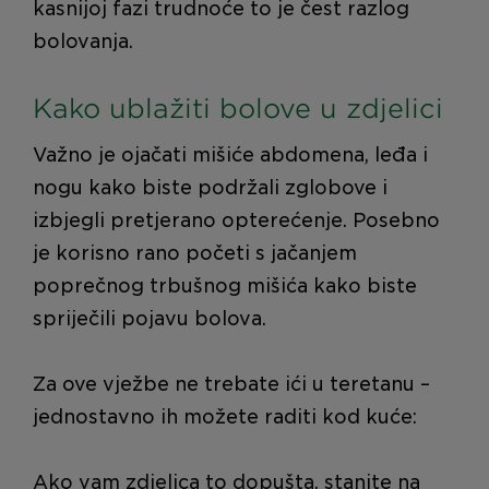
kasnijoj fazi trudnoće to je čest razlog
bolovanja.
Kako ublažiti bolove u zdjelici
Važno je ojačati mišiće abdomena, leđa i
nogu kako biste podržali zglobove i
izbjegli pretjerano opterećenje. Posebno
je korisno rano početi s jačanjem
poprečnog trbušnog mišića kako biste
spriječili pojavu bolova.
Za ove vježbe ne trebate ići u teretanu –
jednostavno ih možete raditi kod kuće:
Ako vam zdjelica to dopušta, stanite na