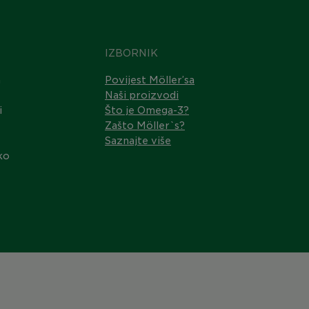
IZBORNIK
m
Povijest Möller’sa
Naši proizvodi
i
Što je Omega-3?
Zašto Möller`s?
Saznajte više
iko