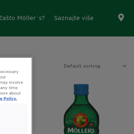
Zašto Möller`s?
Saznajte više
 necessary
 our
 may involve
 any time
 more about
e Policy.