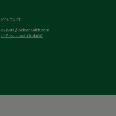
KONTAKT
export@orklahealth.com
ⓘ Privatnost i kolačići