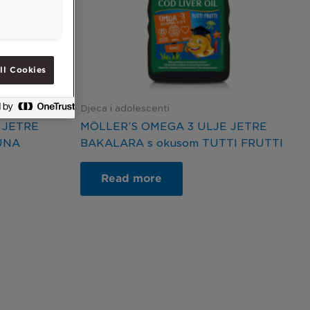
ll Cookies
Djeca i adolescenti
 JETRE
MÖLLER’S OMEGA 3 ULJE JETRE
UNA
BAKALARA s okusom TUTTI FRUTTI
Read more