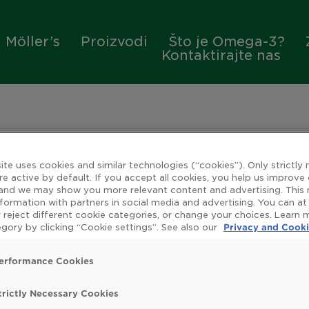
a Möller’s
Proizvodi
Što je Omega-3?
Kontaktirajte nas
ite uses cookies and similar technologies (“cookies”). Only strictly
re active by default. If you accept all cookies, you help us improve
 and we may show you more relevant content and advertising. This
nformation with partners in social media and advertising. You can at
 reject different cookie categories, or change your choices. Learn
gory by clicking “Cookie settings”. See also our
Privacy and Cooki
erformance Cookies
trictly Necessary Cookies