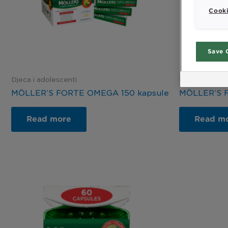
Cooki
Save 
Djeca i adolescenti
Djeca i adoles
MÖLLER’S FORTE OMEGA 150 kapsule
MÖLLER’S 
Read more
Read m