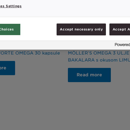
es Settings
Choices
Accept necessary only
Accept A
centi
Djeca i adolescenti
FORTE OMEGA 30 kapsule
MÖLLER’S OMEGA 3 ULJE
BAKALARA s okusom LIM
ore
Read more