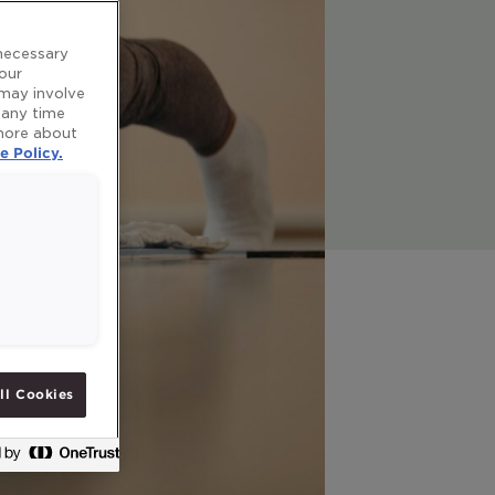
 necessary
 our
 may involve
 any time
 more about
e Policy.
ll Cookies