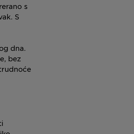
rerano s
vak. S
nog dna.
je, bez
 trudnoće
i
iko