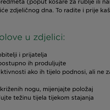
predmeta (poput košare za rublje ili na
e zdjeličnog dna. To radite i prije kašlj
love u zdjelici:
telji i prijatelja
postupno ih produljujte
ivnosti ako ih tijelo podnosi, ali ne 
ekriženih nogu, mijenjajte položaj
te težinu tijela tijekom stajanja