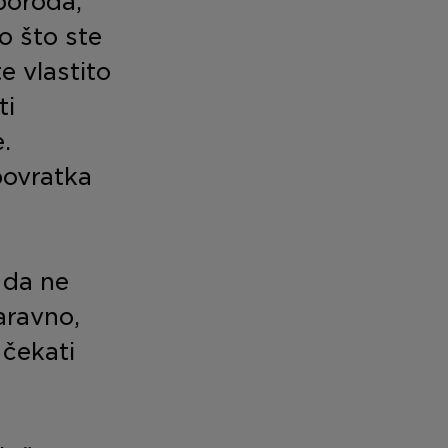
poroda,
o što ste
te vlastito
ti
.
povratka
 da ne
aravno,
 čekati