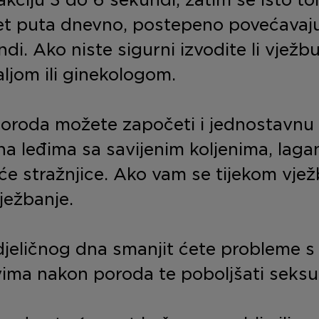
et puta dnevno, postepeno povećavajuć
di. Ako niste sigurni izvodite li vježb
aljom ili ginekologom.
oroda možete započeti i jednostavnu 
 na leđima sa savijenim koljenima, laga
iće stražnjice. Ako vam se tijekom vje
ježbanje.
jeličnog dna smanjit ćete probleme s
vima nakon poroda te poboljšati seksua