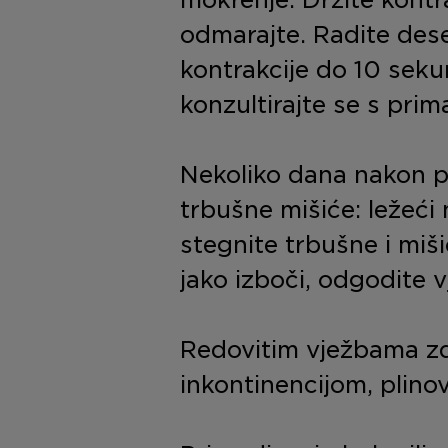
odmarajte. Radite des
kontrakcije do 10 sekun
konzultirajte se s prim
Nekoliko dana nakon p
trbušne mišiće: ležeći
stegnite trbušne i miš
jako izboči, odgodite v
Redovitim vježbama zd
inkontinencijom, plino