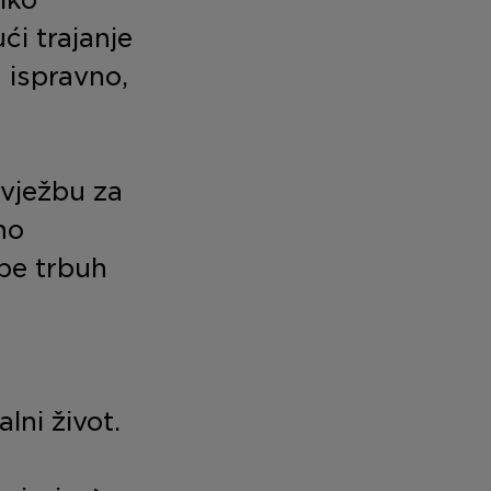
i trajanje
u ispravno,
vježbu za
no
žbe trbuh
lni život.