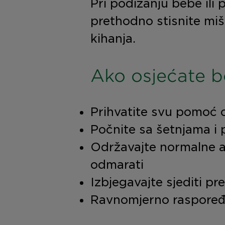
Pri podizanju bebe ili 
prethodno stisnite mišić
kihanja.
Ako osjećate bo
Prihvatite svu pomoć obi
Počnite sa šetnjama i 
Održavajte normalne akt
odmarati
Izbjegavajte sjediti pr
Ravnomjerno raspoređuj