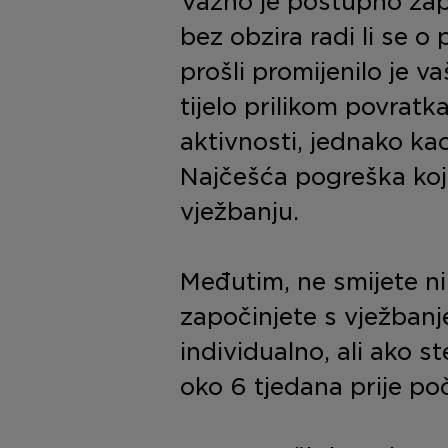
Važno je postupno zap
bez obzira radi li se 
prošli promijenilo je va
tijelo prilikom povrat
aktivnosti, jednako kao
Najčešća pogreška koj
vježbanju.
Međutim, ne smijete ni
započinjete s vježbanj
individualno, ali ako s
oko 6 tjedana prije poč