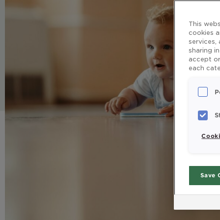
This webs
cookies a
services,
sharing i
accept or
each cate
P
S
Cooki
Save 