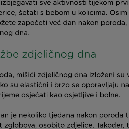
izbjegavati sve aktivnosti tijekom prv
rice, šetati s bebom u kolicima. Osim 
ožete započeti već dan nakon poroda,
čnog dna.
ežbe zdjeličnog dna
oda, mišići zdjeličnog dna izloženi su 
Iako su elastični i brzo se oporavljaju n
ijeme osjećati kao osjetljive i bolne.
tan je nekoliko tjedana nakon poroda 
 zglobova, osobito zdjelice. Također, 