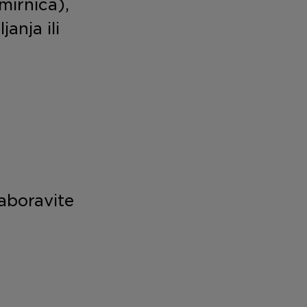
mirnica),
anja ili
zaboravite