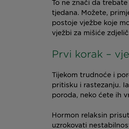
To ne znači da trebate 
tjedana. Možete, primje
postoje vježbe koje m
vježbi za mišiće zdjeli
Prvi korak – vj
Tijekom trudnoće i por
pritisku i rastezanju. 
poroda, neko ćete ih vr
Hormon relaksin prisu
uzrokovati nestabilnost