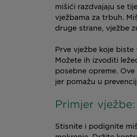
mišići razdvajaju se t
vježbama za trbuh. Mi
druge strane, vježbe z
Prve vježbe koje biste 
Možete ih izvoditi ležeći
posebne opreme. Ove v
jer pomažu u prevenciji
Primjer vježbe:
Stisnite i podignite mi
mokrenje. Držite kontra