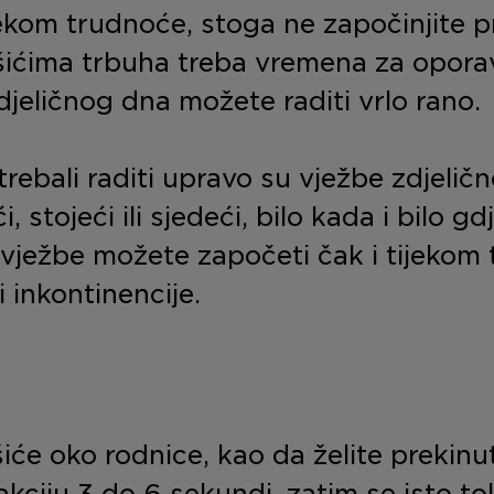
ijekom trudnoće, stoga ne započinjite p
šićima trbuha treba vremena za opora
djeličnog dna možete raditi vrlo rano.
trebali raditi upravo su vježbe zdjelič
, stojeći ili sjedeći, bilo kada i bilo gd
ježbe možete započeti čak i tijekom
 inkontinencije.
šiće oko rodnice, kao da želite prekinut
kciju 3 do 6 sekundi, zatim se isto tol