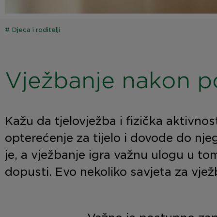
#
Djeca i roditelji
Vježbanje nakon p
Kažu da tjelovježba i fizička aktivno
opterećenje za tijelo i dovode do nj
je, a vježbanje igra važnu ulogu u to
dopusti. Evo nekoliko savjeta za vje