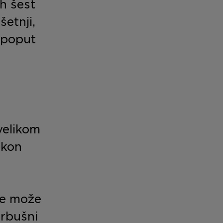
ih šest
šetnji,
 poput
velikom
akon
te može
trbušni