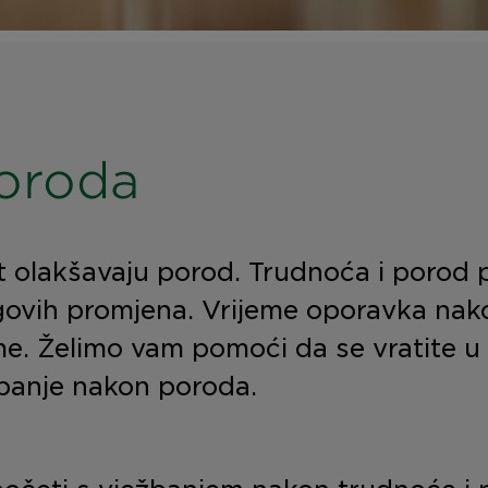
oroda
st olakšavaju porod. Trudnoća i porod p
egovih promjena. Vrijeme oporavka nak
me. Želimo vam pomoći da se vratite u
žbanje nakon poroda.