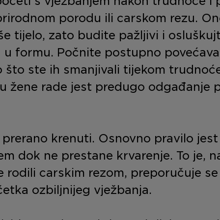
očeti s vježbanjem nakon trudnoće i 
o prirodnom porodu ili carskom rezu. On
še tijelo, zato budite pažljivi i osluškuj
ka u formu. Počnite postupno povećava
 što ste ih smanjivali tijekom trudnoće
u žene rade jest predugo odgađanje 
 prerano krenuti. Osnovno pravilo jest
em dok ne prestane krvarenje. To je, n
te rodili carskim rezom, preporučuje se
etka ozbiljnijeg vježbanja.