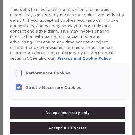
This website uses cookies and similar technologies
(“cookies”). Only strictly necessary cookies are active by
default. If you accept all cookies, you help us improve
Vitamin
our services, and we may show you more relevant
E
content and advertising. This may involve sharing
Vitamin E – najbolji prijatelj
–
information with partners in social media and
najbolji
advertising. You can at any time accept or reject
stanica
different cookie categories, or change your choices.
prijatelj
Learn more about each category by clicking “Cookie
stanica
Leave a Comment
/
Vitamini i minerali
/
mikaelaruden
settings”. See also our
Privacy and Cookie Policy.
Vitamin E, između ostalog, pomaže zaštititi i očuvati
Performance Cookies
stanice u vašem tijelu. Koliko ga trebate, iz kojih izvora ga
možete dobiti te možete li ga unijeti previše?
Strictly Necessary Cookies
Read More »
Accept necessary only
Vitamin
D
Vitamin D – jedna od velikih
–
Accept All Cookies
jedna