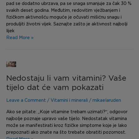
pad se dodatno ubrzava, pa se snaga smanjuje za čak 30 %
svakih deset godina. Međutim, redovitim vježbanjem i
fizičkom aktivnošću moguće je očuvati mišićnu snagu i
produljiti životni vijek. Saznajte zašto je aktivnost najbolji
lijek
Read More »
Nedostaju
li
Nedostaju li vam vitamini? Vaše
vam
vitamini?
tijelo dat će vam pokazati
Vaše
tijelo
Leave a Comment
/
Vitamini i minerali
/
mikaelaruden
dat
će
Ako se pitate: „Koje vitamine trebam uzimati?“, odgovor
vam
najbolje poznaje upravo vaše tijelo. Nedostatak vitamina
pokazati
može se manifestirati kroz fizičke simptome koje je lako
prepoznati ako znate na što trebate obratiti pozornost.