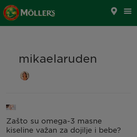
Skip
to
content
mikaelaruden
Zašto
su
Zašto su omega-3 masne
omega-
3
kiseline važan za dojilje i bebe?
masne