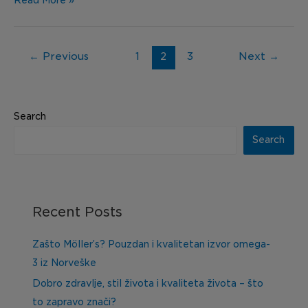
Read More »
←
Previous
1
2
3
Next
→
Search
Search
Recent Posts
Zašto Möller’s? Pouzdan i kvalitetan izvor omega-
3 iz Norveške
Dobro zdravlje, stil života i kvaliteta života – što
to zapravo znači?