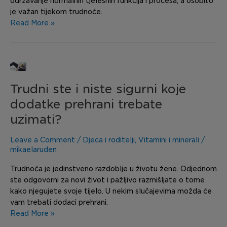
održavanje normalnih tjelesnih funkcija i procesa, a osobito
je važan tijekom trudnoće.
Read More »
Trudni
ste
Trudni ste i niste sigurni koje
i
niste
dodatke prehrani trebate
sigurni
uzimati?
koje
dodatke
Leave a Comment
/
Djeca i roditelji
,
Vitamini i minerali
/
prehrani
mikaelaruden
trebate
uzimati?
Trudnoća je jedinstveno razdoblje u životu žene. Odjednom
ste odgovorni za novi život i pažljivo razmišljate o tome
kako njegujete svoje tijelo. U nekim slučajevima možda će
vam trebati dodaci prehrani.
Read More »