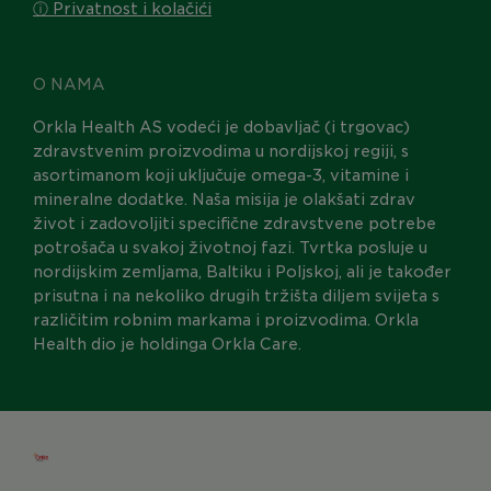
ⓘ Privatnost i kolačići
O NAMA
Orkla Health AS vodeći je dobavljač (i trgovac)
zdravstvenim proizvodima u nordijskoj regiji, s
asortimanom koji uključuje omega-3, vitamine i
mineralne dodatke. Naša misija je olakšati zdrav
život i zadovoljiti specifične zdravstvene potrebe
potrošača u svakoj životnoj fazi. Tvrtka posluje u
nordijskim zemljama, Baltiku i Poljskoj, ali je također
prisutna i na nekoliko drugih tržišta diljem svijeta s
različitim robnim markama i proizvodima. Orkla
Health dio je holdinga Orkla Care.