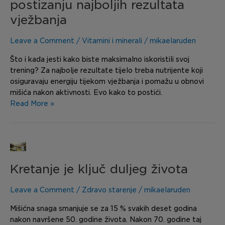
postizanju najboljih rezultata
postizanju
vježbanja
najboljih
rezultata
Leave a Comment
/
Vitamini i minerali
/
mikaelaruden
vježbanja
Što i kada jesti kako biste maksimalno iskoristili svoj
trening? Za najbolje rezultate tijelo treba nutrijente koji
osiguravaju energiju tijekom vježbanja i pomažu u obnovi
mišića nakon aktivnosti. Evo kako to postići.
Read More »
Kretanje
je
Kretanje je ključ duljeg života
ključ
duljeg
života
Leave a Comment
/
Zdravo starenje
/
mikaelaruden
Mišićna snaga smanjuje se za 15 % svakih deset godina
nakon navršene 50. godine života. Nakon 70. godine taj