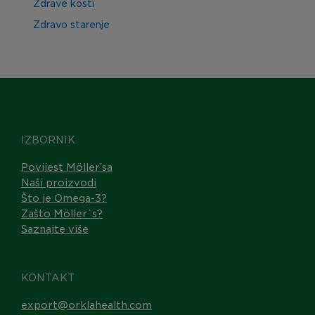
Zdrave kosti
Zdravo starenje
IZBORNIK
Povijest Möller’sa
Naši proizvodi
Što je Omega-3?
Zašto Möller`s?
Saznajte više
KONTAKT
export@orklahealth.com