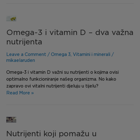
Omega-
3
Omega-3 i vitamin D – dva važna
i
vitamin
nutrijenta
D
–
Leave a Comment
/
Omega 3
,
Vitamini i minerali
/
dva
mikaelaruden
važna
Omega-3 i vitamin D važni su nutrijenti o kojima ovisi
nutrijenta
optimalno funkcioniranje našeg organizma. No kako
zapravo ovi vitalni nutrijenti djeluju u tijelu?
Read More »
Nutrijenti
koji
Nutrijenti koji pomažu u
pomažu
u