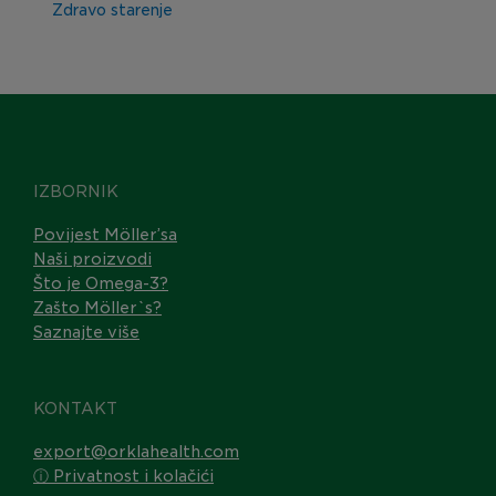
Zdravo starenje
IZBORNIK
Povijest Möller’sa
Naši proizvodi
Što je Omega-3?
Zašto Möller`s?
Saznajte više
KONTAKT
export@orklahealth.com
ⓘ Privatnost i kolačići