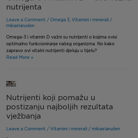
vitamin
nutrijenta
D
–
Leave a Comment
/
Omega 3
,
Vitamini i minerali
/
dva
mikaelaruden
važna
Omega-3 i vitamin D važni su nutrijenti o kojima ovisi
nutrijenta
optimalno funkcioniranje našeg organizma. No kako
zapravo ovi vitalni nutrijenti djeluju u tijelu?
Read More »
Nutrijenti
koji
Nutrijenti koji pomažu u
pomažu
u
postizanju najboljih rezultata
postizanju
vježbanja
najboljih
rezultata
Leave a Comment
/
Vitamini i minerali
/
mikaelaruden
vježbanja