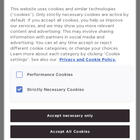
Read More »
This website uses cookies and similar technologies
(“cookies”). Only strictly necessary cookies are active by
default. If you accept all cookies, you help us improve
our services, and we may show you more relevant
Zašto
content and advertising. This may involve sharing
uzimati
information with partners in social media and
Zašto uzimati vitamin D tijekom
vitamin
advertising. You can at any time accept or reject
different cookie categories, or change your choices.
D
ljeta?
Learn more about each category by clicking “Cookie
tijekom
settings”. See also our
Privacy and Cookie Policy.
ljeta?
Leave a Comment
/
Vitamini i minerali
/
mikaelaruden
Performance Cookies
Jeste li čuli za staro pravilo da se ulje jetre bakalara uzima
samo u mjesecima koji u nazivu imaju slovo „r“ (engleski)?
Strictly Necessary Cookies
No, jesu li dodaci vitamina D zaista potrebni samo u
zimskim mjesecima?
Read More »
Accept necessary only
Koji
Accept All Cookies
su