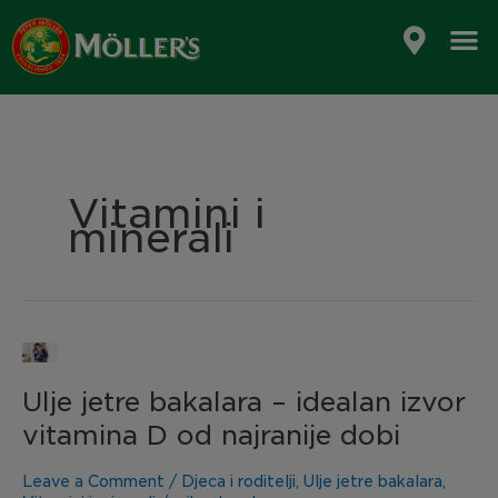
Skip
to
content
Vitamini i
minerali
Ulje
jetre
Ulje jetre bakalara – idealan izvor
bakalara
–
vitamina D od najranije dobi
idealan
izvor
Leave a Comment
/
Djeca i roditelji
,
Ulje jetre bakalara
,
vitamina