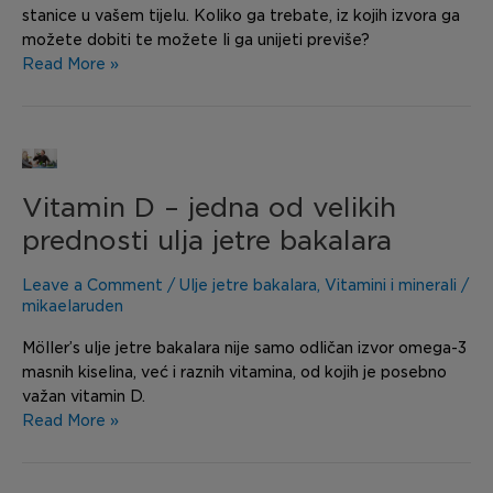
stanice u vašem tijelu. Koliko ga trebate, iz kojih izvora ga
možete dobiti te možete li ga unijeti previše?
Read More »
Vitamin
D
Vitamin D – jedna od velikih
–
jedna
prednosti ulja jetre bakalara
od
velikih
Leave a Comment
/
Ulje jetre bakalara
,
Vitamini i minerali
/
prednosti
mikaelaruden
ulja
Möller’s ulje jetre bakalara nije samo odličan izvor omega-3
jetre
masnih kiselina, već i raznih vitamina, od kojih je posebno
bakalara
važan vitamin D.
Read More »