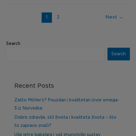
1
2
Next
→
Search
Search
Recent Posts
Zašto Möller’s? Pouzdan i kvalitetan izvor omega-
3 iz Norveške
Dobro zdravlje, stil života i kvaliteta života – što
to zapravo znači?
Ulje jetre bakalara i vaš imunološki sustav