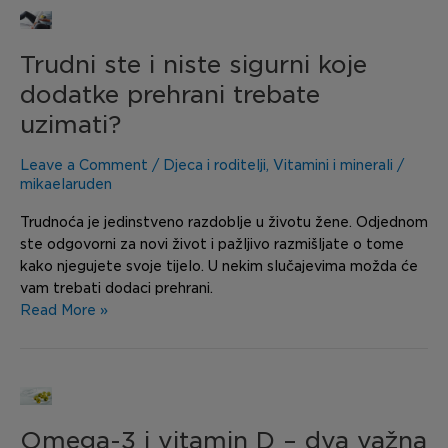
Trudni
ste
Trudni ste i niste sigurni koje
i
niste
dodatke prehrani trebate
sigurni
uzimati?
koje
dodatke
Leave a Comment
/
Djeca i roditelji
,
Vitamini i minerali
/
prehrani
mikaelaruden
trebate
uzimati?
Trudnoća je jedinstveno razdoblje u životu žene. Odjednom
ste odgovorni za novi život i pažljivo razmišljate o tome
kako njegujete svoje tijelo. U nekim slučajevima možda će
vam trebati dodaci prehrani.
Read More »
Omega-
3
Omega-3 i vitamin D – dva važna
i