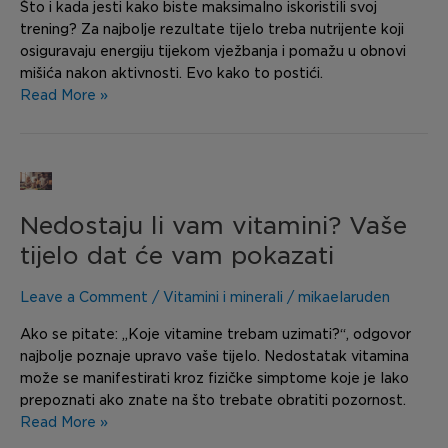
Što i kada jesti kako biste maksimalno iskoristili svoj
trening? Za najbolje rezultate tijelo treba nutrijente koji
osiguravaju energiju tijekom vježbanja i pomažu u obnovi
mišića nakon aktivnosti. Evo kako to postići.
Read More »
Nedostaju
li
Nedostaju li vam vitamini? Vaše
vam
vitamini?
tijelo dat će vam pokazati
Vaše
tijelo
Leave a Comment
/
Vitamini i minerali
/
mikaelaruden
dat
će
Ako se pitate: „Koje vitamine trebam uzimati?“, odgovor
vam
najbolje poznaje upravo vaše tijelo. Nedostatak vitamina
pokazati
može se manifestirati kroz fizičke simptome koje je lako
prepoznati ako znate na što trebate obratiti pozornost.
Read More »