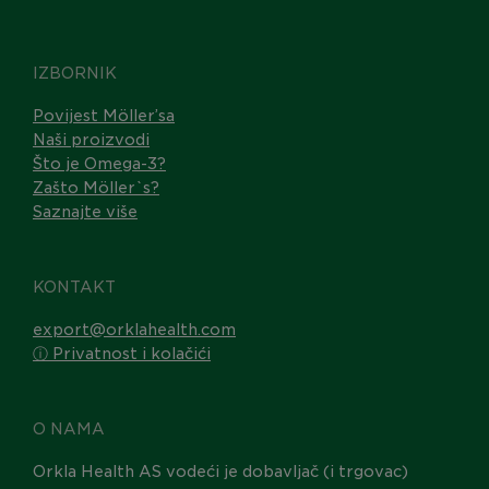
IZBORNIK
Povijest Möller’sa
Naši proizvodi
Što je Omega-3?
Zašto Möller`s?
Saznajte više
KONTAKT
export@orklahealth.com
ⓘ Privatnost i kolačići
O NAMA
Orkla Health AS vodeći je dobavljač (i trgovac)