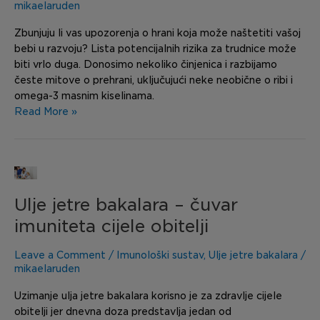
trudnoće
mikaelaruden
–
Zbunjuju li vas upozorenja o hrani koja može naštetiti vašoj
mitovi
bebi u razvoju? Lista potencijalnih rizika za trudnice može
i
biti vrlo duga. Donosimo nekoliko činjenica i razbijamo
činjenice
česte mitove o prehrani, uključujući neke neobične o ribi i
omega-3 masnim kiselinama.
Read More »
Ulje
jetre
Ulje jetre bakalara – čuvar
bakalara
–
imuniteta cijele obitelji
čuvar
imuniteta
Leave a Comment
/
Imunološki sustav
,
Ulje jetre bakalara
/
cijele
mikaelaruden
obitelji
Uzimanje ulja jetre bakalara korisno je za zdravlje cijele
obitelji jer dnevna doza predstavlja jedan od