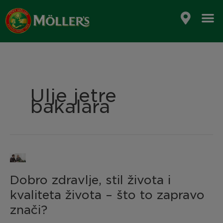
Skip
to
content
Ulje jetre
bakalara
Dobro
zdravlje,
Dobro zdravlje, stil života i
stil
života
kvaliteta života – što to zapravo
i
znači?
kvaliteta
života