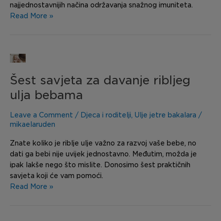
najjednostavnijih načina održavanja snažnog imuniteta.
Read More »
Šest
savjeta
Šest savjeta za davanje ribljeg
za
davanje
ulja bebama
ribljeg
ulja
Leave a Comment
/
Djeca i roditelji
,
Ulje jetre bakalara
/
bebama
mikaelaruden
Znate koliko je riblje ulje važno za razvoj vaše bebe, no
dati ga bebi nije uvijek jednostavno. Međutim, možda je
ipak lakše nego što mislite. Donosimo šest praktičnih
savjeta koji će vam pomoći.
Read More »