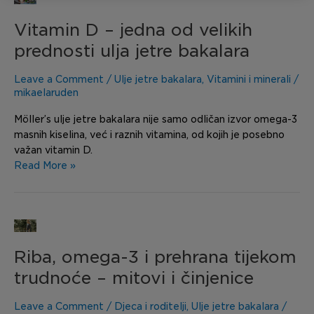
D
Vitamin D – jedna od velikih
–
jedna
prednosti ulja jetre bakalara
od
velikih
Leave a Comment
/
Ulje jetre bakalara
,
Vitamini i minerali
/
prednosti
mikaelaruden
ulja
Möller’s ulje jetre bakalara nije samo odličan izvor omega-3
jetre
masnih kiselina, već i raznih vitamina, od kojih je posebno
bakalara
važan vitamin D.
Read More »
Riba,
omega-
Riba, omega-3 i prehrana tijekom
3
i
trudnoće – mitovi i činjenice
prehrana
tijekom
Leave a Comment
/
Djeca i roditelji
,
Ulje jetre bakalara
/