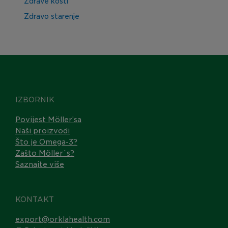
Zdrave kosti
Zdravo starenje
IZBORNIK
Povijest Möller’sa
Naši proizvodi
Što je Omega-3?
Zašto Möller`s?
Saznajte više
KONTAKT
export@orklahealth.com