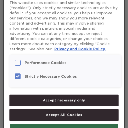
This website uses cookies and similar technologies
neuroznanstvenica i autorica knjige „Vaš supermozak“, Kaja
(“cookies”). Only strictly necessary cookies are active by
Nordengen.
default. If you accept all cookies, you help us improve
Read More »
our services, and we may show you more relevant
content and advertising. This may involve sharing
information with partners in social media and
advertising. You can at any time accept or reject
different cookie categories, or change your choices.
Learn more about each category by clicking “Cookie
Search
settings”. See also our
Privacy and Cookie Policy.
Search
Performance Cookies
Strictly Necessary Cookies
Recent Posts
Zašto Möller’s? Pouzdan i kvalitetan izvor omega-
Accept necessary only
3 iz Norveške
Accept All Cookies
Dobro zdravlje, stil života i kvaliteta života – što
to zapravo znači?