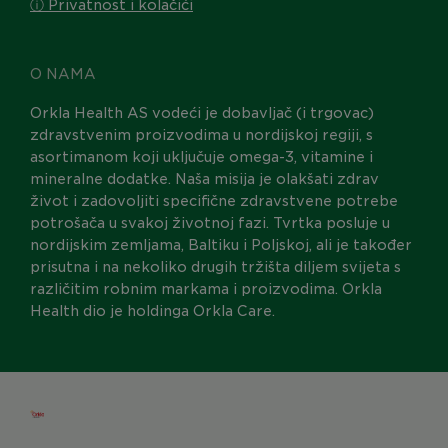
ⓘ Privatnost i kolačići
O NAMA
Orkla Health AS vodeći je dobavljač (i trgovac)
zdravstvenim proizvodima u nordijskoj regiji, s
asortimanom koji uključuje omega-3, vitamine i
mineralne dodatke. Naša misija je olakšati zdrav
život i zadovoljiti specifične zdravstvene potrebe
potrošača u svakoj životnoj fazi. Tvrtka posluje u
nordijskim zemljama, Baltiku i Poljskoj, ali je također
prisutna i na nekoliko drugih tržišta diljem svijeta s
različitim robnim markama i proizvodima. Orkla
Health dio je holdinga Orkla Care.