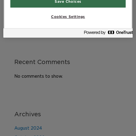
Save Choices
Ulje jetre bakalara i vaš imunološki sustav
Vježbanje nakon poroda
Cookies Settings
DHA – Esencijalna omega-3 masna kiselina
Recent Comments
No comments to show.
Archives
August 2024