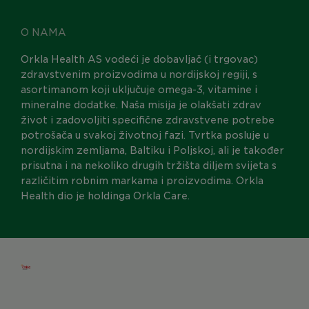
O NAMA
Orkla Health AS vodeći je dobavljač (i trgovac)
zdravstvenim proizvodima u nordijskoj regiji, s
asortimanom koji uključuje omega-3, vitamine i
mineralne dodatke. Naša misija je olakšati zdrav
život i zadovoljiti specifične zdravstvene potrebe
potrošača u svakoj životnoj fazi. Tvrtka posluje u
nordijskim zemljama, Baltiku i Poljskoj, ali je također
prisutna i na nekoliko drugih tržišta diljem svijeta s
različitim robnim markama i proizvodima. Orkla
Health dio je holdinga Orkla Care.