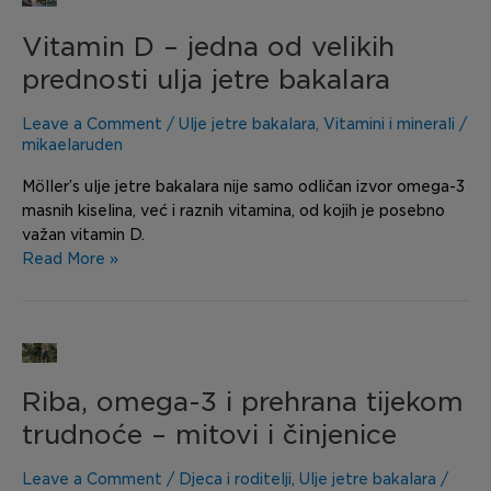
D
Vitamin D – jedna od velikih
–
jedna
prednosti ulja jetre bakalara
od
velikih
Leave a Comment
/
Ulje jetre bakalara
,
Vitamini i minerali
/
prednosti
mikaelaruden
ulja
Möller’s ulje jetre bakalara nije samo odličan izvor omega-3
jetre
masnih kiselina, već i raznih vitamina, od kojih je posebno
bakalara
važan vitamin D.
Read More »
Riba,
omega-
Riba, omega-3 i prehrana tijekom
3
i
trudnoće – mitovi i činjenice
prehrana
tijekom
Leave a Comment
/
Djeca i roditelji
,
Ulje jetre bakalara
/