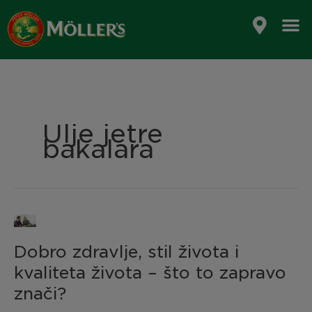
Skip
to
content
Ulje jetre
bakalara
Dobro
zdravlje,
Dobro zdravlje, stil života i
stil
života
kvaliteta života – što to zapravo
i
znači?
kvaliteta
života