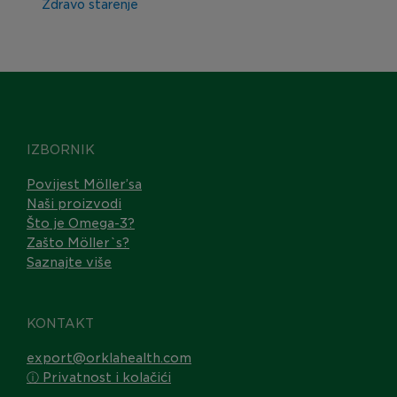
Zdravo starenje
IZBORNIK
Povijest Möller’sa
Naši proizvodi
Što je Omega-3?
Zašto Möller`s?
Saznajte više
KONTAKT
export@orklahealth.com
ⓘ Privatnost i kolačići