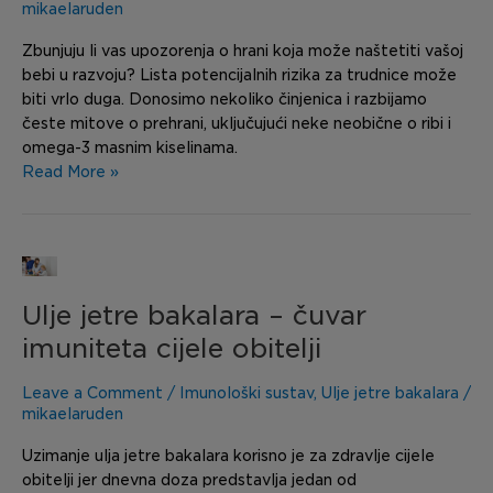
trudnoće
mikaelaruden
–
Zbunjuju li vas upozorenja o hrani koja može naštetiti vašoj
mitovi
bebi u razvoju? Lista potencijalnih rizika za trudnice može
i
biti vrlo duga. Donosimo nekoliko činjenica i razbijamo
činjenice
česte mitove o prehrani, uključujući neke neobične o ribi i
omega-3 masnim kiselinama.
Read More »
Ulje
jetre
Ulje jetre bakalara – čuvar
bakalara
–
imuniteta cijele obitelji
čuvar
imuniteta
Leave a Comment
/
Imunološki sustav
,
Ulje jetre bakalara
/
cijele
mikaelaruden
obitelji
Uzimanje ulja jetre bakalara korisno je za zdravlje cijele
obitelji jer dnevna doza predstavlja jedan od